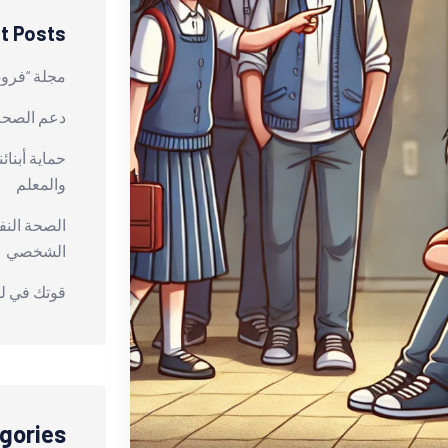
t Posts
مجلة “فروق
دعم الصحة 
حماية أبنا
والمعلم
الصحة النف
الشخصي
قوتك في 
gories